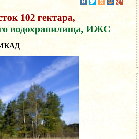
ток 102 гектара,
ого водохранилища, ИЖС
т МКАД