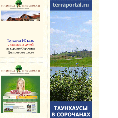
Таунхаусы 145 кв.м.
с камином и сауной
на курорте Сорочаны
Дмитровское шоссе