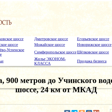
ковское шоссе
Дмитровское шоссе
Егорьевское шоссе
кое шоссе
Можайское шоссе
Новорижское шоссе
ёво-Успенское
Симферопольское шоссе
Щёлковское шоссе
е
Жилье ЭКОНОМ-
ьи
Продажа бизнеса
КЛАССА
а, 900 метров до Учинского во
шоссе, 24 км от МКАД